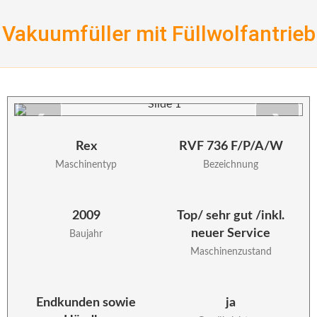
Skip
to
Vakuumfüller mit Füllwolfantrieb
content
❮
❯
Rex
RVF 736 F/P/A/W
Maschinentyp
Bezeichnung
2009
Top/ sehr gut /inkl.
neuer Service
Baujahr
Maschinenzustand
Endkunden sowie
ja