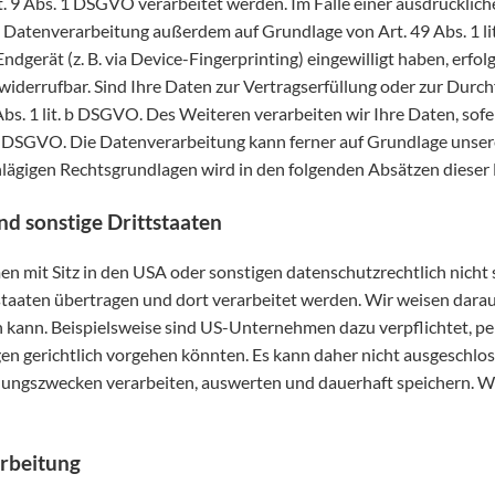
9 Abs. 1 DSGVO verarbeitet werden. Im Falle einer ausdrückliche
 Datenverarbeitung außerdem auf Grundlage von Art. 49 Abs. 1 lit
Endgerät (z. B. via Device-Fingerprinting) eingewilligt haben, erf
t widerrufbar. Sind Ihre Daten zur Vertragserfüllung oder zur Du
bs. 1 lit. b DSGVO. Des Weiteren verarbeiten wir Ihre Daten, sofer
. c DSGVO. Die Datenverarbeitung kann ferner auf Grundlage unseres 
chlägigen Rechtsgrundlagen wird in den folgenden Absätzen dieser
d sonstige Drittstaaten
it Sitz in den USA oder sonstigen datenschutzrechtlich nicht si
aaten übertragen und dort verarbeitet werden. Wir weisen darauf 
n kann. Beispielsweise sind US-Unternehmen dazu verpflichtet, 
gen gerichtlich vorgehen könnten. Es kann daher nicht ausgeschl
ungszwecken verarbeiten, auswerten und dauerhaft speichern. Wi
arbeitung