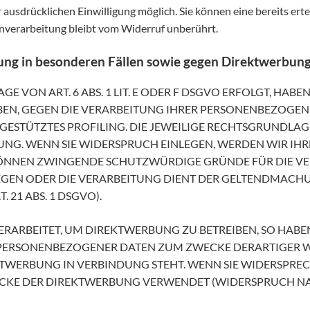
ausdrücklichen Einwilligung möglich. Sie können eine bereits ertei
nverarbeitung bleibt vom Widerruf unberührt.
ng in besonderen Fällen sowie gegen Direktwerbung
ON ART. 6 ABS. 1 LIT. E ODER F DSGVO ERFOLGT, HABEN 
EBEN, GEGEN DIE VERARBEITUNG IHRER PERSONENBEZOGEN
 GESTÜTZTES PROFILING. DIE JEWEILIGE RECHTSGRUNDLAG
UNG. WENN SIE WIDERSPRUCH EINLEGEN, WERDEN WIR I
R KÖNNEN ZWINGENDE SCHUTZWÜRDIGE GRÜNDE FÜR DIE VE
IEGEN ODER DIE VERARBEITUNG DIENT DER GELTENDMAC
21 ABS. 1 DSGVO).
ARBEITET, UM DIREKTWERBUNG ZU BETREIBEN, SO HABEN 
 PERSONENBEZOGENER DATEN ZUM ZWECKE DERARTIGER W
REKTWERBUNG IN VERBINDUNG STEHT. WENN SIE WIDERSP
KE DER DIREKTWERBUNG VERWENDET (WIDERSPRUCH NACH 