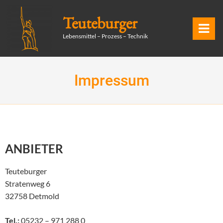
Skip
Teuteburger
to
P
content
Lebensmittel – Prozess – Technik
rimary
Menu
Impressum
ANBIETER
Teuteburger
Stratenweg 6
32758 Detmold
Tel.:
05232 – 971 288 0