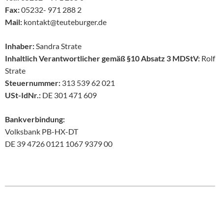
Fax:
05232- 971 288 2
Mail:
kontakt@teuteburger.de
Inhaber:
Sandra Strate
Inhaltlich Verantwortlicher gemäß §10 Absatz 3 MDStV:
Rolf
Strate
Steuernummer:
313 539 62 021
USt-IdNr.:
DE 301 471 609
Bankverbindung:
Volksbank PB-HX-DT
DE 39 4726 0121 1067 9379 00