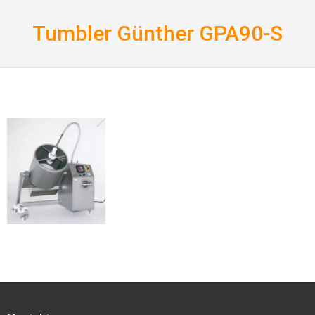
Skip
to
Tumbler Günther GPA90-S
content