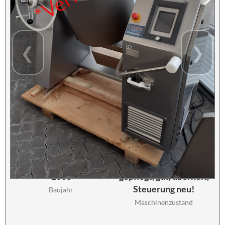
❮
❯
Günther
GPA 150
Maschinentyp
Bezeichnung
2006
gepflegt, gut, überholt,
Steuerung neu!
Baujahr
Maschinenzustand