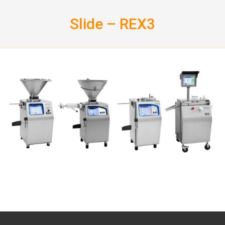
Skip
to
Slide – REX3
content