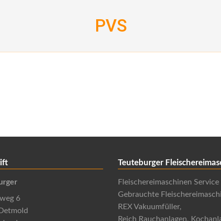
PVS
ift
Teuteburger Fleischereimas
urger
Fleischereimaschinen Service
Gebrauchte Fleischereimasch
nweg 6
REX Vakuumfüller,
Detmold
Reich Rauchanlagen, Kochanl