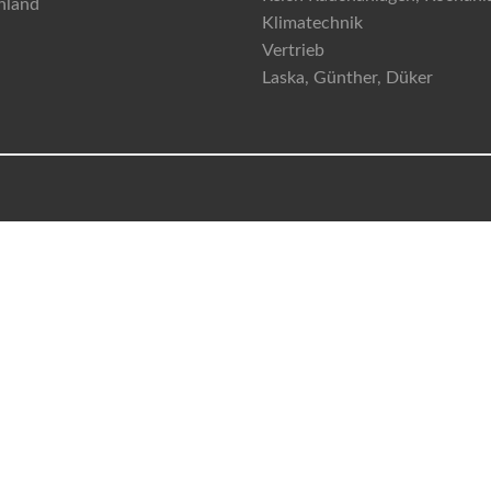
hland
Klimatechnik
Vertrieb
Laska, Günther, Düker