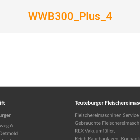
WWB300_Plus_4
ift
Teuteburger Fleischereimas
urger
Fleischereimaschinen Service
Gebrauchte Fleischereimasch
nweg 6
REX Vakuumfüller,
Detmold
Reich Rauchanlagen, Kochanl