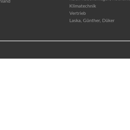
hland
Klimatechnik
Vertrieb
Laska, Günther, Düker