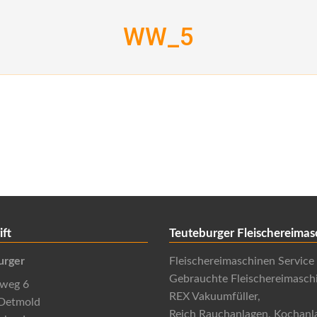
WW_5
ift
Teuteburger Fleischereimas
urger
Fleischereimaschinen Service
Gebrauchte Fleischereimasch
nweg 6
REX Vakuumfüller,
Detmold
Reich Rauchanlagen, Kochanl