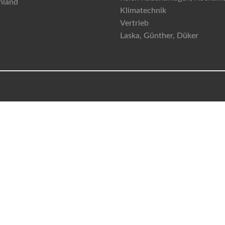
hland
Klimatechnik
Vertrieb
Laska, Günther, Düker