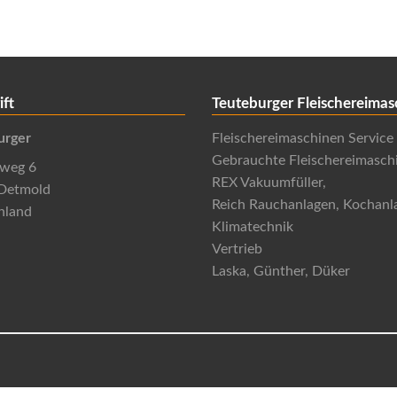
ift
Teuteburger Fleischereimas
urger
Fleischereimaschinen Service
Gebrauchte Fleischereimasch
nweg 6
REX Vakuumfüller,
Detmold
Reich Rauchanlagen, Kochanl
hland
Klimatechnik
Vertrieb
Laska, Günther, Düker