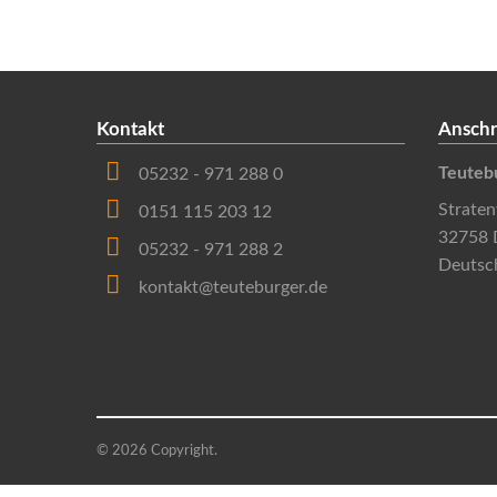
Kontakt
Anschr
Teuteb
05232 - 971 288 0
Strate
0151 115 203 12
32758 
05232 - 971 288 2
Deutsc
kontakt@teuteburger.de
© 2026 Copyright.