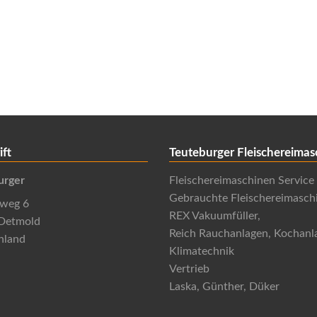
ift
Teuteburger Fleischereimas
urger
Fleischereimaschinen Service
Gebrauchte Fleischereimasch
nweg 6
REX Vakuumfüller,
Detmold
Reich Rauchanlagen, Kochanl
hland
Klimatechnik
Vertrieb
Laska, Günther, Düker