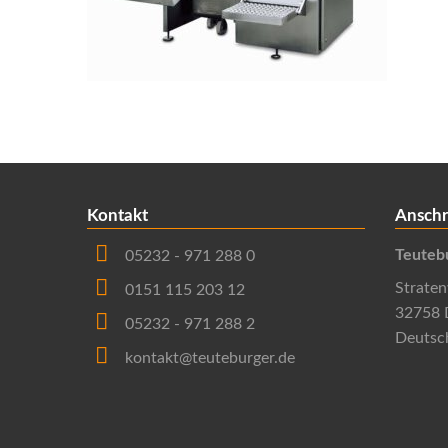
Kontakt
Anschr
Teuteb
05232 - 971 288 0
Strate
0151 115 203 12
32758 
05232 - 971 288 2
Deutsc
kontakt@teuteburger.de