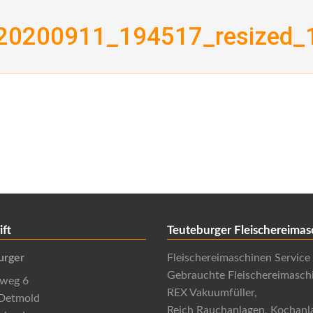
20200911_194517_resized_
ift
Teuteburger Fleischereimas
urger
Fleischereimaschinen Service
Gebrauchte Fleischereimasch
nweg 6
REX Vakuumfüller,
Detmold
Reich Rauchanlagen, Kochanl