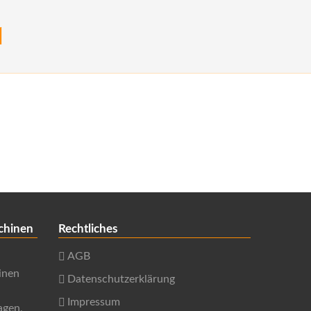
1
chinen
Rechtliches
AGB
inen
Datenschutzerklärung
Impressum
agen,