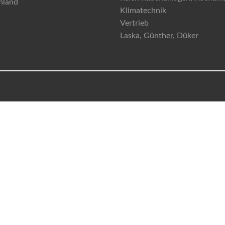
hland
Klimatechnik
Vertrieb
Laska, Günther, Düker