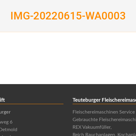
IMG-20220615-WA0003
ift
Teuteburger Fleischereimas
urger
Fleischereimaschinen Service
Gebrauchte Fleischereimasch
nweg 6
REX Vakuumfüller,
Detmold
Reich Rauchanlagen, Kochanl