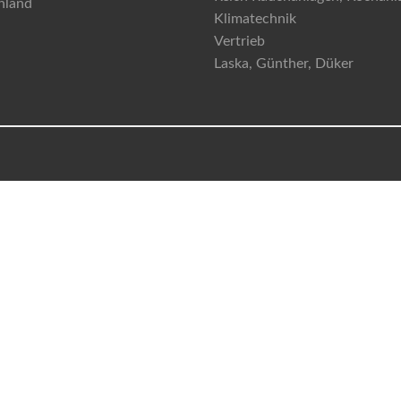
hland
Klimatechnik
Vertrieb
Laska, Günther, Düker