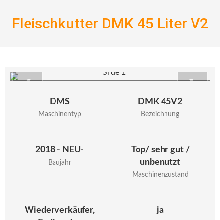
Skip
to
Fleischkutter DMK 45 Liter V2
content
❮
❯
DMS
DMK 45V2
Maschinentyp
Bezeichnung
2018 - NEU-
Top/ sehr gut /
unbenutzt
Baujahr
Maschinenzustand
Wiederverkäufer,
ja