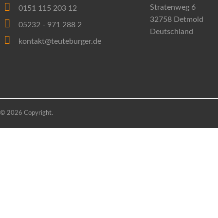
Stratenweg 6
0151 115 203 12
32758 Detmold
05232 - 971 288 2
Deutschland
kontakt@teuteburger.de
© 2026 Copyright.