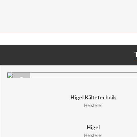
Skip
to
content
❮
Higel Kältetechnik
Hersteller
Higel
Hersteller