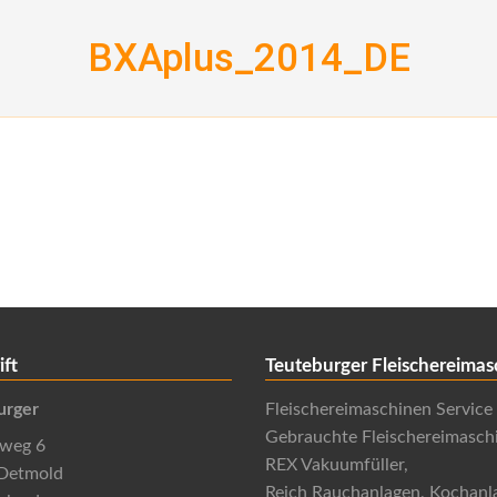
BXAplus_2014_DE
ift
Teuteburger Fleischereimas
urger
Fleischereimaschinen Service
Gebrauchte Fleischereimasch
nweg 6
REX Vakuumfüller,
Detmold
Reich Rauchanlagen, Kochanl