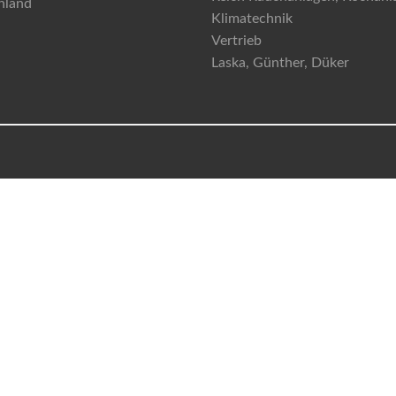
hland
Klimatechnik
Vertrieb
Laska, Günther, Düker