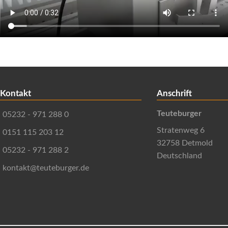
Kontakt
Anschrift
Teuteburger
05232 - 971 288 0
Stratenweg 6
0151 115 203 12
32758 Detmold
05232 - 971 288 2
Deutschland
kontakt@teuteburger.de