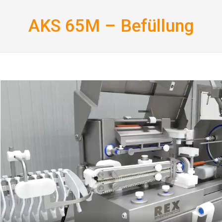
Skip
to
AKS 65M – Befüllung
content