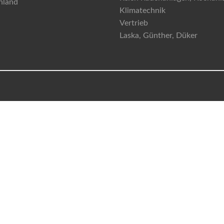
hland
Klimatechnik
Vertrieb
Laska, Günther, Düker