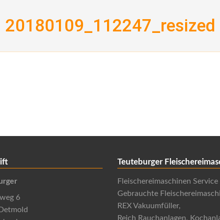
20180109_112247_resized
ift
Teuteburger Fleischereimas
urger
Fleischereimaschinen Service
Gebrauchte Fleischereimasch
nweg 6
REX Vakuumfüller,
Detmold
Reich Rauchanlagen, Kochanl