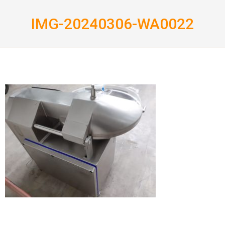
Skip
to
IMG-20240306-WA0022
content