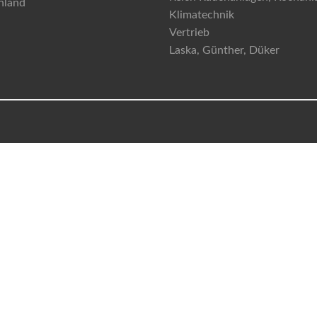
hland
Klimatechnik
Vertrieb
Laska, Günther, Düker