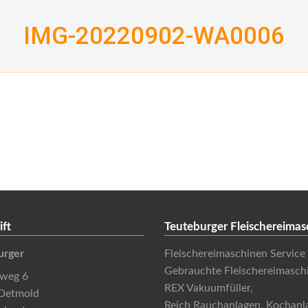
IMG-20220902-WA0006
ift
Teuteburger Fleischereimas
urger
Fleischereimaschinen Service
Gebrauchte Fleischereimasch
nweg 6
REX Vakuumfüller,
Detmold
Reich Rauchanlagen, Kochanl